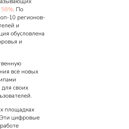
оказывающих
а
58%
. По
топ-10 регионов-
телей и
ция обусловлена
оровья и
твенную
ния всё новых
ципами
 для своих
ьзователей.
ых площадках
. Эти цифровые
работе