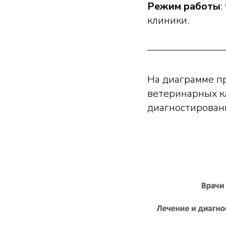
Режим работы
:
клиники.
На диаграмме п
ветеринарных кл
диагностировани