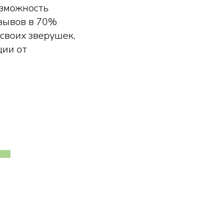
озможность
тзывов в 70%
своих зверушек,
ции от