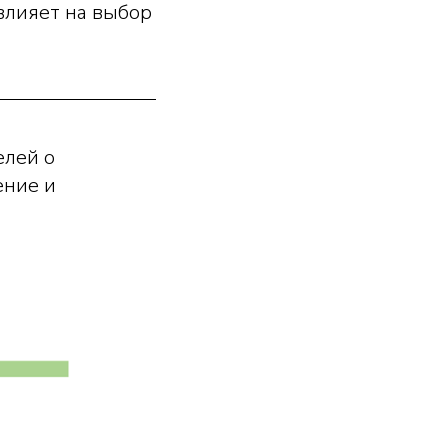
влияет на выбор
елей о
ение и