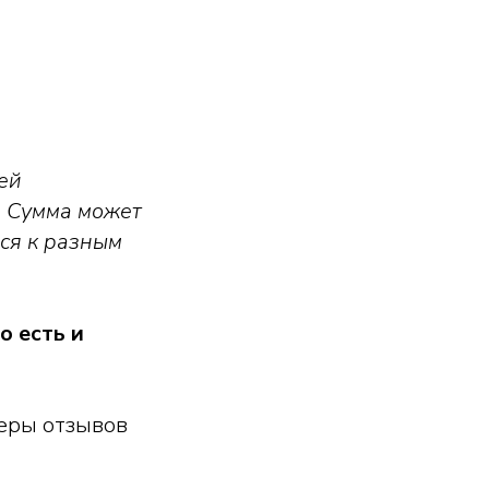
ей
. Сумма может
ься к разным
о есть и
еры отзывов