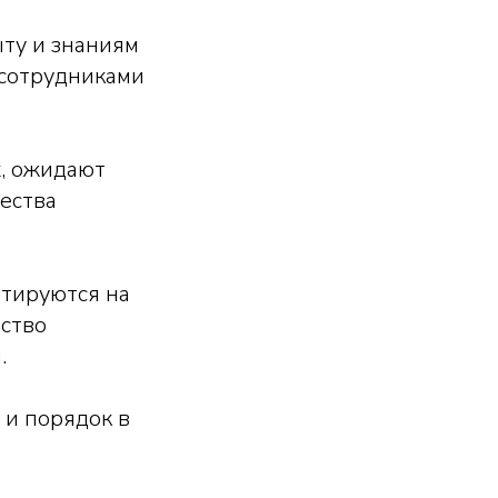
ыту и знаниям
 сотрудниками
х, ожидают
ества
нтируются на
ество
.
 и порядок в