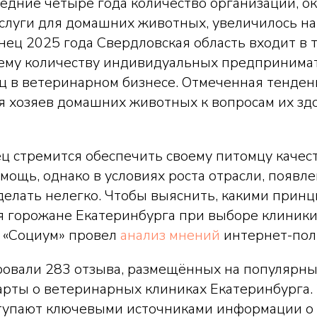
ледние четыре года количество организаций, 
слуги для домашних животных, увеличилось н
нец 2025 года Свердловская область входит в 
ему количеству индивидуальных предпринима
ц в ветеринарном бизнесе. Отмеченная тенден
я хозяев домашних животных к вопросам их зд
ц стремится обеспечить своему питомцу качес
ощь, однако в условиях роста отрасли, появле
делать нелегко. Чтобы выяснить, какими прин
я горожане Екатеринбурга при выборе клиники
 «Социум» провел
анализ мнений
интернет-пол
овали 283 отзыва, размещённых на популярн
Карты о ветеринарных клиниках Екатеринбурга
упают ключевыми источниками информации о 