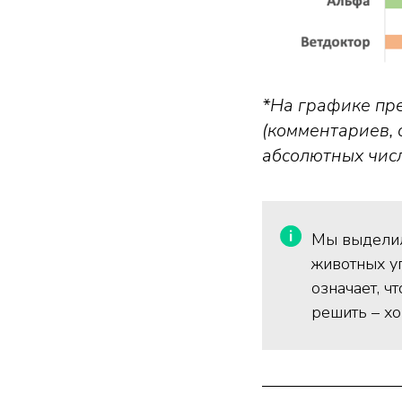
*На графике пр
(комментариев, 
абсолютных числ
Мы выдели
животных уп
означает, ч
решить – хо